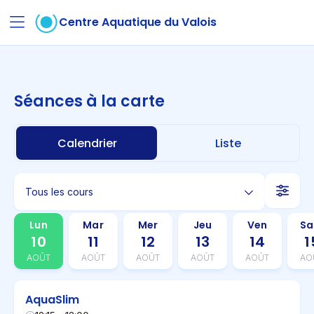
Centre Aquatique du Valois
Séances à la carte
Calendrier
Liste
Tous les cours
Lun
Mar
Mer
Jeu
Ven
S
10
11
12
13
14
1
AOÛT
AOÛT
AOÛT
AOÛT
AOÛT
AO
AquaSlim